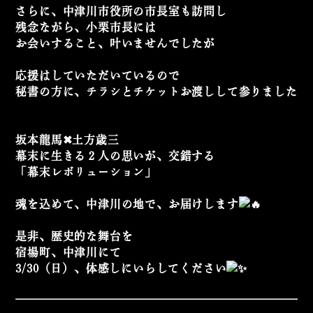
さらに、中津川市役所の市長室も訪問し
残念ながら、小栗市長には
お会いすること、叶いませんでしたが
応援はしていただいているので
秘書の方に、チラシとチケット
お渡しして参りました
坂本龍馬
✖︎
土方歳三
幕末に生きる２人の思いが、交錯する
「幕末レボリューション」
魂を込めて、中津川の地で、お届けします
是非、歴史的な舞台を
宿場町、中津川にて
3/30（日）、体感しにいらしてください