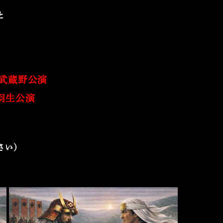
と
京・武蔵野公演
・羽生公演
さい）